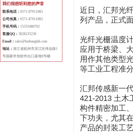
我们很想听到您的声音
近日，汇邦光
联系电话：
0571-87911983
列产品，正式
公司传真：
0571-87911983
手机号码：
15355486702
客服QQ：
3028235239
光纤光栅温度
Email：
sales@huibanglab.com
应用于桥梁、
地址：
浙江省杭州市滨江区伟业路1
号国家外包软件出口基地9号楼
用作其他类型
等工业工程准
汇邦传感新一代
421-2013
构件精密加工
下功夫，尤其
产品的封装工